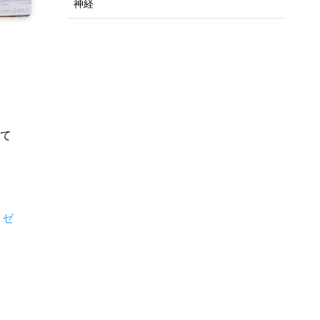
神経
て
クゼ