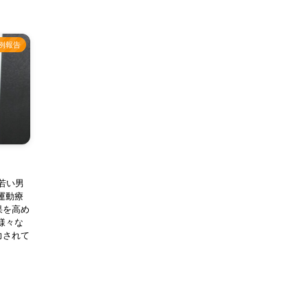
例報告
若い男
運動療
果を高め
様々な
力されて