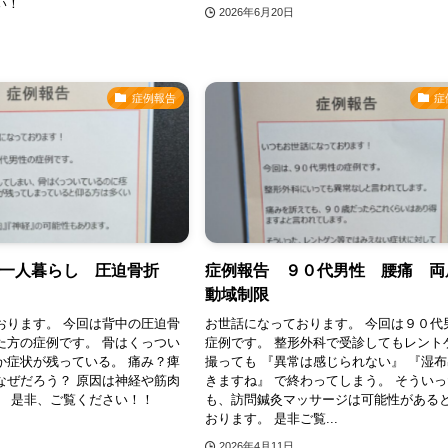
い！
2026年6月20日
症例報告
症
 一人暮らし 圧迫骨折
症例報告 ９０代男性 腰痛 両
動域制限
おります。 今回は背中の圧迫骨
お世話になっております。 今回は９０代
た方の症例です。 骨はくっつい
症例です。 整形外科で受診してもレント
か症状が残っている。 痛み？痺
撮っても 『異常は感じられない』 『湿
なぜだろう？ 原因は神経や筋肉
きますね』 で終わってしまう。 そうい
。 是非、ご覧ください！！
も、訪問鍼灸マッサージは可能性がある
おります。 是非ご覧...
2026年4月11日