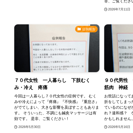
非、ご覧くださ
2026年7月11日
症例報告
７０代女性 一人暮らし 下肢むく
９０代男性
み・冷え 疼痛
筋肉 神経
今回は一人暮らし７０代女性の症例です。 むく
お世話になって
みや冷えによって『疼痛』『不快感』『重怠さ』
折をしてしまっ
がでてしまい、大きな影響を及ぼすこともありま
ているのになぜ
す。 そういった、不調にも鍼灸マッサージは有
れ？違和感？ 
効です。 是非、ご覧ください！
かもしれません
2026年5月30日
2026年5月16日