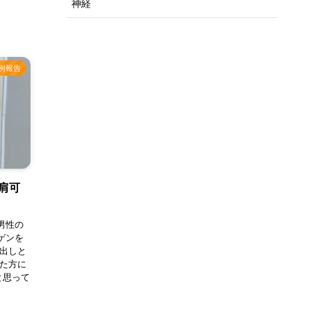
神経
例報告
肩可
男性の
ゲンを
布出しと
った方に
と思って