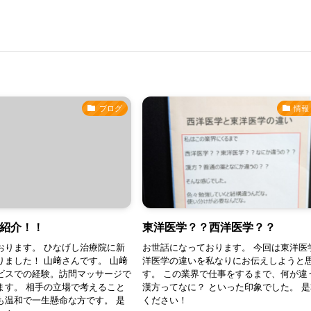
ブログ
情報
紹介！！
東洋医学？？西洋医学？？
おります。 ひなげし治療院に新
お世話になっております。 今回は東洋医
りました！ 山﨑さんです。 山﨑
洋医学の違いを私なりにお伝えしようと
ビスでの経験。訪問マッサージで
す。 この業界で仕事をするまで、何が違
ます。 相手の立場で考えること
漢方ってなに？ といった印象でした。 
も温和で一生懸命な方です。 是
ください！