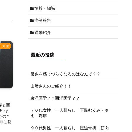
情報・知識
症例報告
運動紹介
・知識
最近の投稿
暑さを感じづらくなるのはなんで？？
山﨑さんのご紹介！！
東洋医学？？西洋医学？？
学と西
７０代女性 一人暮らし 下肢むくみ・冷
思いま
え 疼痛
うの？
是非ご覧
９０代男性 一人暮らし 圧迫骨折 筋肉