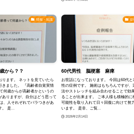
情報・知識
症
歳から？？
60代男性 脳梗塞 麻痺
おります。 ネットを見ていたら
お世話になっております。 今回は60代と
行きました。 『高齢者自覚実情
性の症例です。 施術はもちろんですが、
して何歳からが高齢者かというの
法やストレッチを組み合わせることで効
がありますが、自分はどう思って
ることが出来ます。 ご本人様も積極的に
れは、人それぞれでバラつきがあ
可能性を取り入れて日々回復に向けて努
 是...
います。 是非、ご覧...
2026年2月14日