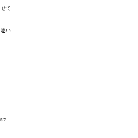
させて
と思い
で