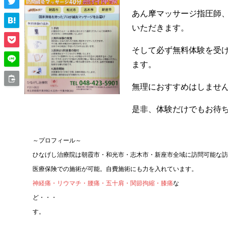
あん摩マッサージ指圧師
いただきます。
そして必ず無料体験を受
ます。
無理におすすめはしませ
是非、体験だけでもお待
～プロフィール～
ひなげし治療院は朝霞市・和光市・志木市・新座市全域に訪問可能な訪
医療保険での施術が可能。自費施術にも力を入れています。
神経痛・リウマチ・腰痛・五十肩・関節拘縮・膝痛
な
ど・・・ さまざまなお
す。